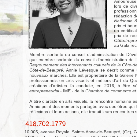
Amoureuse d
lors de div
profession
rédaction d
Nationale 
prix et bou
un certific
prix de rec
OSEntrepre
au Gala rec
Membre sortante du conseil d'administration de Déve
que membre sortante du conseil d'administration de l’
Regroupement des intervenants culturels de la Côte-
Côte-de-Beaupré
, Annie Lévesque se décrit comme u
nouveaux marchés. Elle est propriétaire de la Galerie N
professionnels en arts visuels et métiers d’art du Qu
créations d’artistes l’a conduite, en 2016, à être 
entrepreneurial
- IME - de la
Chambre de commerce et d
À titre d’artiste en arts visuels, la rencontre humaine
Annie peint des moments partagés avec des êtres qui la 
réflexions et leurs actions, elle traduit leurs rencontres su
418.702.1779
10 005, avenue Royale, Sainte-Anne-de-Beaupré, (Qc), 