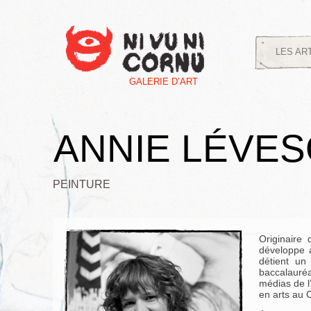
LES AR
GALERIE D’ART
ANNIE LÉVE
PEINTURE
Originaire
développe a
détient un
baccalauréa
médias de l’
en arts au 