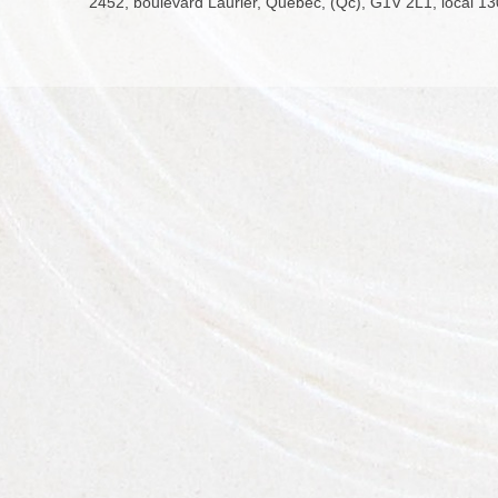
2452, boulevard Laurier, Québec, (Qc), G1V 2L1, local 13