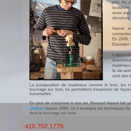
prix. Au 
sculpture
aussi part
dernières
Hamel dé
concentra
En 2005, 
Escoulen e
L’approch
directric
matériaux
la vie an
sont des 
La juxtaposition de matériaux comme le bois, les mé
tournage sur bois, lui permettent d’exprimer de façon
transmettre.
En plus de s’adonner à son art, Bernard Hamel fait pa
Québec
depuis 1999, où il enseigne les techniques de 
dont le tournage sur bois.
418.702.1779