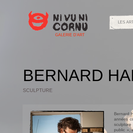
LES AR
GALERIE D’ART
BERNARD HA
SCULPTURE
Bernard H
années co
sculptur
public », 