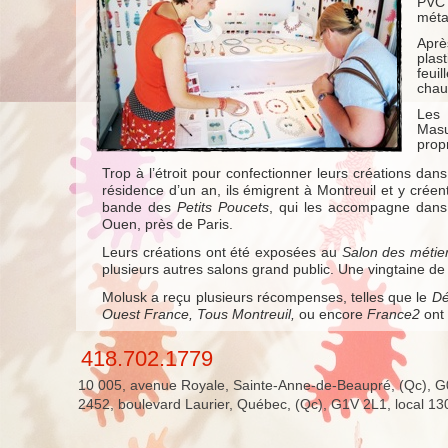
PVC 
méta
Aprè
plas
feui
chau
Les 
Masu
prop
Trop à l’étroit pour confectionner leurs créations dans 
résidence d’un an, ils émigrent à Montreuil et y créen
bande des
Petits Poucets
, qui les accompagne dans l
Ouen, près de Paris.
Leurs créations ont été exposées au
Salon des métier
plusieurs autres salons grand public. Une vingtaine de 
Molusk a reçu plusieurs récompenses, telles que le
Dé
Ouest France, Tous Montreuil,
ou encore
France2
ont 
418.702.1779
10 005, avenue Royale, Sainte-Anne-de-Beaupré, (Qc), 
2452, boulevard Laurier, Québec, (Qc), G1V 2L1, local 13