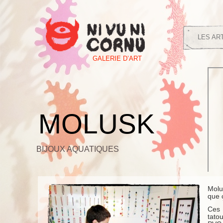
LES AR
GALERIE D’ART
MOLUSK
BIJOUX AQUATIQUES
Molu
que 
Ces 
tato